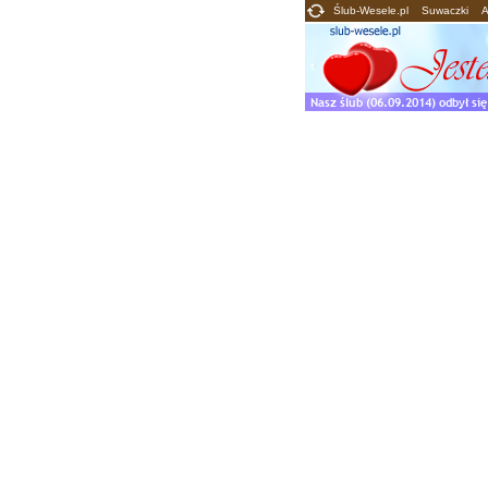
Ślub-Wesele.pl
Suwaczki
A